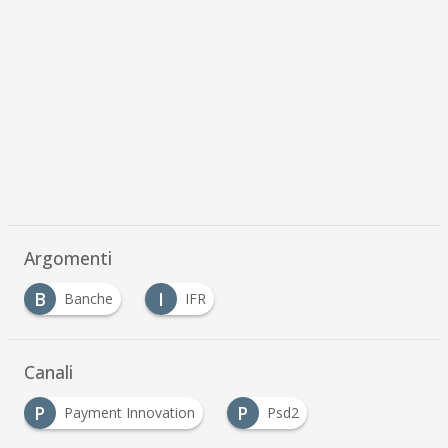
Argomenti
B
I
Banche
IFR
Canali
P
P
Payment Innovation
Psd2