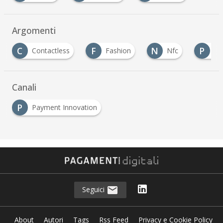
Argomenti
C
F
N
P
Contactless
Fashion
Nfc
Partn
Canali
P
Payment Innovation
Seguici
About
Autori
Tags
Rss Feed
Privacy e Cookie Policy