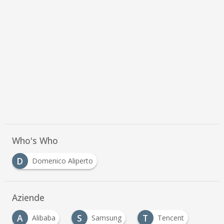
Who's Who
D
Domenico Aliperto
Aziende
A
S
T
Alibaba
Samsung
Tencent