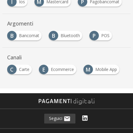
M
P
U
Mastercard
Pagobancomat
Ubi
Argomenti
B
B
P
Bancomat
Bluetooth
POS
Canali
C
E
M
Carte
Ecommerce
Mobile App
Seguici