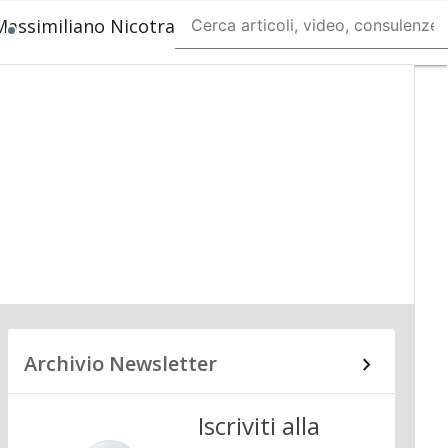
Massimiliano Nicotra
Ultimi
articoli
Payment
regulation
Payment
Innovation
Payment
Services
Ecommerce
Carte
Mobile
App
Archivio Newsletter
Iscriviti alla