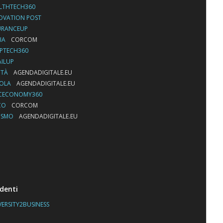
LTHTECH360
OVATION POST
URANCEUP
IA
CORCOM
PTECH360
AILUP
ITÀ
AGENDADIGITALE.EU
UOLA
AGENDADIGITALE.EU
CECONOMY360
CO
CORCOM
ISMO
AGENDADIGITALE.EU
denti
VERSITY2BUSINESS