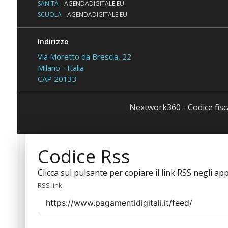
SANITÀ
AGENDADIGITALE.EU
SCUOLA
AGENDADIGITALE.EU
Indirizzo
Via Moretto da Brescia, 22
Milano - Italia
CAP 20133
Nextwork360 - Codice fis
Codice Rss
Clicca sul pulsante per copiare il link RSS negli app
RSS link