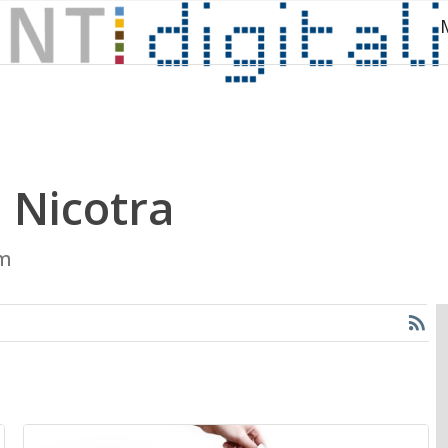
 Nicotra
rm