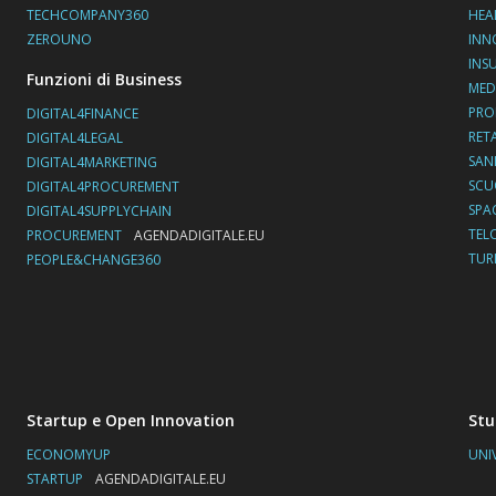
TECHCOMPANY360
HEA
ZEROUNO
INN
INS
Funzioni di Business
MED
PRO
DIGITAL4FINANCE
RET
DIGITAL4LEGAL
SAN
DIGITAL4MARKETING
SC
DIGITAL4PROCUREMENT
SPA
DIGITAL4SUPPLYCHAIN
TEL
PROCUREMENT
AGENDADIGITALE.EU
TUR
PEOPLE&CHANGE360
Startup e Open Innovation
Stu
ECONOMYUP
UNI
STARTUP
AGENDADIGITALE.EU