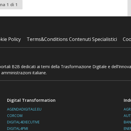
na 1 di 1
kie Policy
Terms&Conditions Contenuti Specialistici
Coo
 portali B2B dedicati ai temi della Trasformazione Digitale e dell’Innov
 amministrazioni italiane.
Digital Transformation
Ind
AGENDADIGITALE.EU
AGR
CORCOM
AUT
DIGITAL4EXECUTIVE
BAN
DIGITAL4PMI
ENE