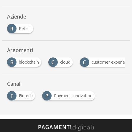
Aziende
R
Retelit
Argomenti
B
C
C
blockchain
cloud
customer experience
Canali
F
P
Fintech
Payment Innovation
…