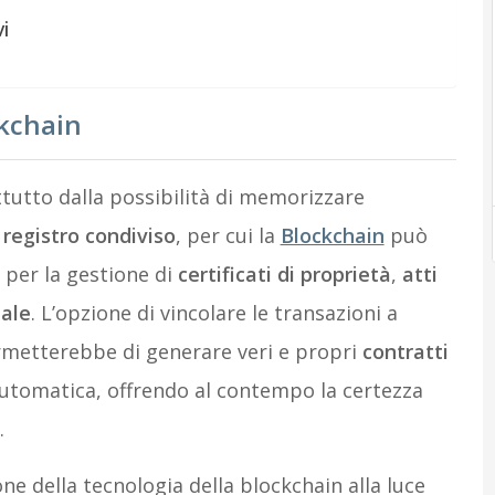
i
ckchain
utto dalla possibilità di memorizzare
l
registro condiviso
, per cui la
Blockchain
può
y
per la gestione di
certificati di proprietà
,
atti
uale
. L’opzione di vincolare le transazioni a
ermetterebbe di generare veri e propri
contratti
 automatica, offrendo al contempo la certezza
.
e della tecnologia della blockchain alla luce