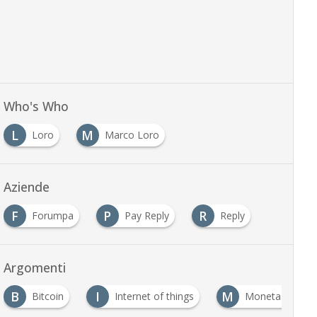
Who's Who
L
M
Loro
Marco Loro
Aziende
F
P
R
Forumpa
Pay Reply
Reply
Argomenti
B
I
M
Bitcoin
Internet of things
Moneta Elettro