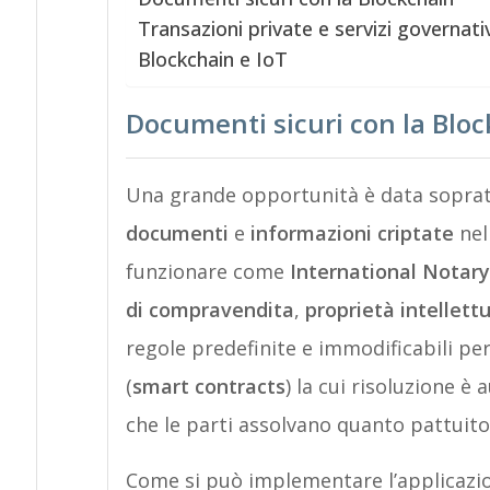
Transazioni private e servizi governativ
Blockchain e IoT
Documenti sicuri con la Blo
Una grande opportunità è data sopratt
documenti
e
informazioni criptate
ne
funzionare come
International Notar
di compravendita
,
proprietà intellett
regole predefinite e immodificabili p
(
smart contracts
) la cui risoluzione è
che le parti assolvano quanto pattuito
Come si può implementare l’applicazion