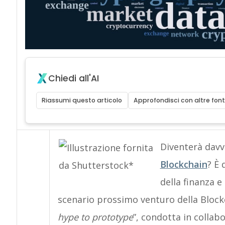
Chiedi all'AI
Riassumi questo articolo
Approfondisci con altre font
Diventerà davv
B
lockchain
? È
della finanza e 
scenario prossimo venturo della Blockc
hype to prototype
”, condotta in colla