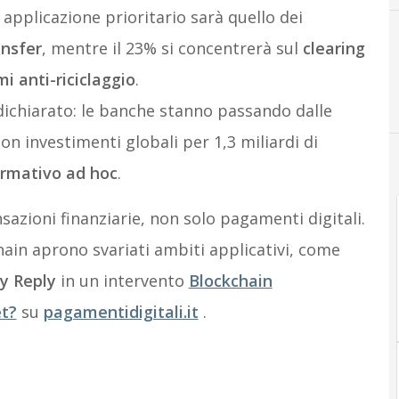
i applicazione prioritario sarà quello dei
nsfer
, mentre il 23% si concentrerà sul
clearing
mi anti-riciclaggio
.
 dichiarato: le banche stanno passando dalle
on investimenti globali per 1,3 miliardi di
ormativo ad hoc
.
azioni finanziarie, non solo pagamenti digitali.
hain aprono svariati ambiti applicativi, come
y Reply
in un intervento
Blockchain
et?
su
pagamentidigitali.it
.