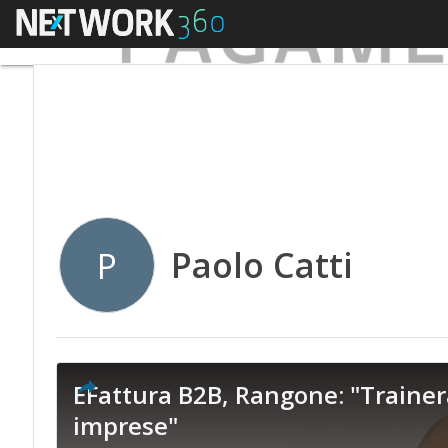
Menu
Paolo Catti
P
EFattura B2B, Rangone: "Trainerà
imprese"