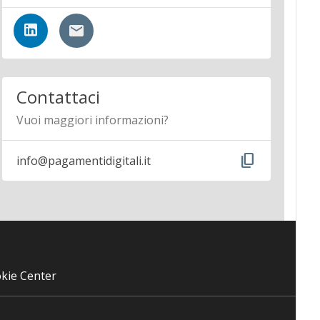
Contattaci
Vuoi maggiori informazioni?
content_copy
info@pagamentidigitali.it
kie Center