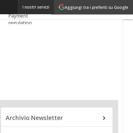
Linkedin
I nostri servizi
Aggiungi tra i preferiti su Google
Ultimi articoli
Email
Payment
regulation
Payment
Innovation
Payment Services
Ecommerce
Carte
Mobile App
Archivio Newsletter