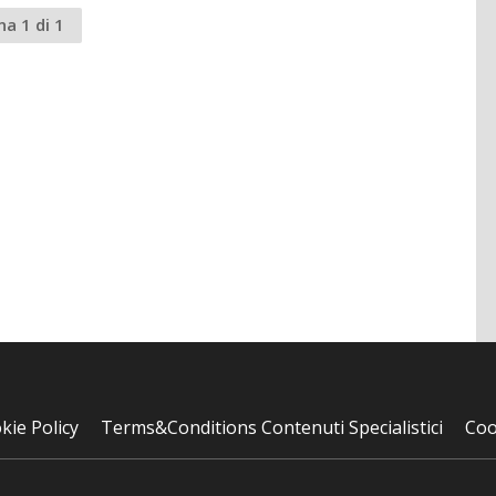
na 1 di 1
kie Policy
Terms&Conditions Contenuti Specialistici
Coo