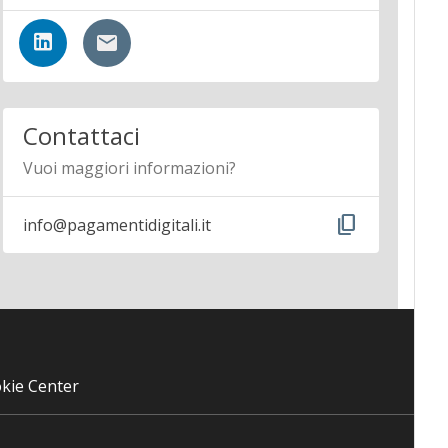
Contattaci
Vuoi maggiori informazioni?
content_copy
info@pagamentidigitali.it
kie Center