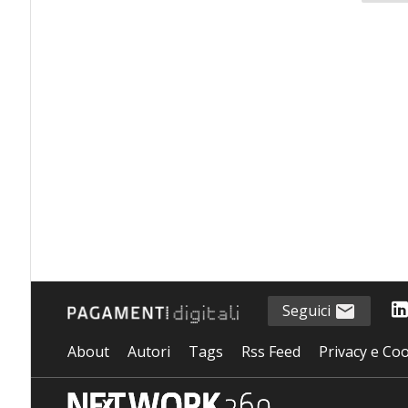
Seguici
About
Autori
Tags
Rss Feed
Privacy e Coo