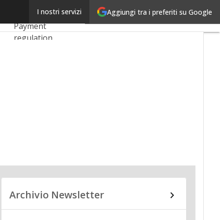
Linkedin
I nostri servizi
Aggiungi tra i preferiti su Google
Ultimi articoli
Email
Payment
regulation
Payment
Innovation
Payment Services
Ecommerce
Carte
Mobile App
Archivio Newsletter