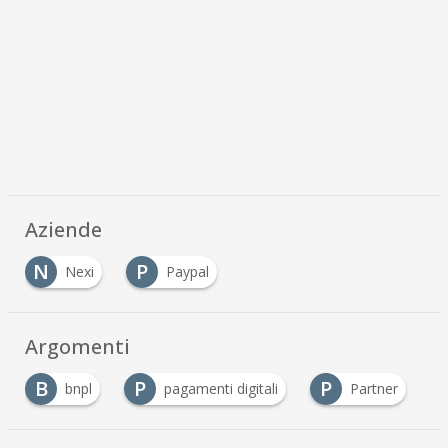
Aziende
N
P
Nexi
Paypal
Argomenti
B
P
P
bnpl
pagamenti digitali
Partner