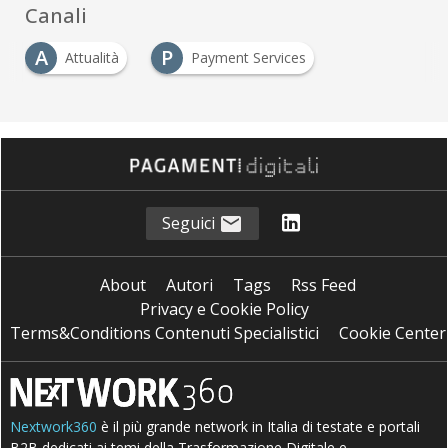
Canali
A
P
Attualità
Payment Services
Seguici
About
Autori
Tags
Rss Feed
Privacy e Cookie Policy
Terms&Conditions Contenuti Specialistici
Cookie Center
Nextwork360
è il più grande network in Italia di testate e portali
B2B dedicati ai temi della Trasformazione Digitale e