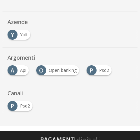
Aziende
Y
Yolt
Argomenti
A
O
P
Api
Open banking
Psd2
Canali
P
Psd2