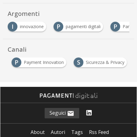
Argomenti
P
P
P
innovazione
pagamenti digitali
Partner
Canali
P
S
s
Payment Innovation
Sicurezza & Privacy
Seguici
About
Autori
Tags
Rss Feed