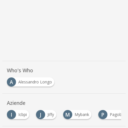
Who's Who
A
Alessandro Longo
Aziende
I
J
M
P
Icbpi
Jiffy
Mybank
Pagobanco