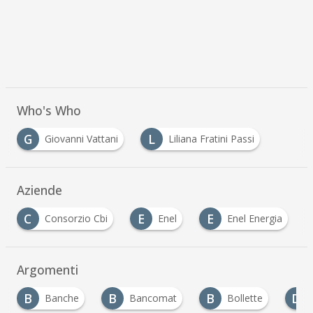
Who's Who
G
L
Giovanni Vattani
Liliana Fratini Passi
Aziende
C
E
E
Consorzio Cbi
Enel
Enel Energia
Argomenti
B
B
B
D
Banche
Bancomat
Bollette