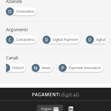
Aziende
O
Osservatori
Argomenti
D
D
M
Digital Payment
digital transformation
…
Canali
F
N
P
Fintech
News
Payment Innovation
Seguici