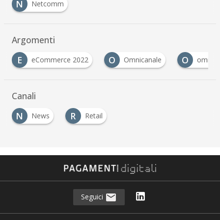
N
Netcomm
Argomenti
O
O
T
2
Omnicanale
omnichannel
tendenze
Canali
N
R
News
Retail
Seguici