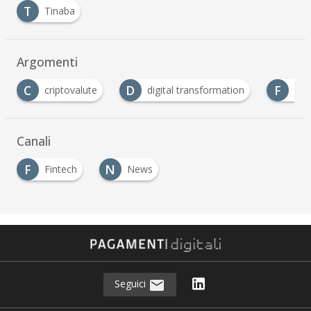
T
Tinaba
Argomenti
D
F
P
digital transformation
fintech
Partners
…
Canali
F
N
Fintech
News
Seguici