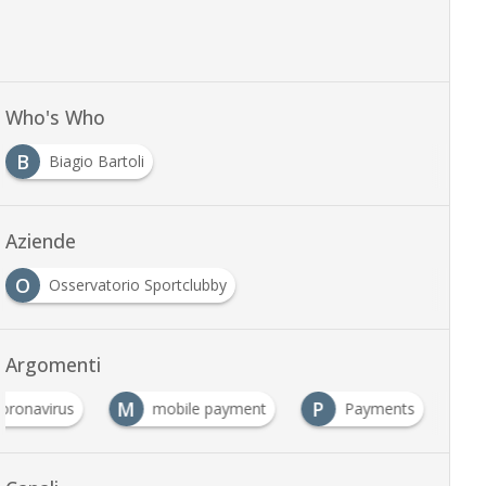
Who's Who
B
Biagio Bartoli
Aziende
O
Osservatorio Sportclubby
Argomenti
M
P
oronavirus
mobile payment
Payments