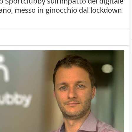
io Sportclubby sull’impatto del digitale
liano, messo in ginocchio dal lockdown