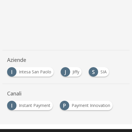
Aziende
I
J
S
Intesa San Paolo
Jiffy
SIA
Canali
I
P
Instant Payment
Payment Innovation