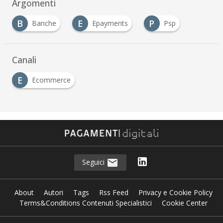
Argomenti
B
E
P
Banche
Epayments
Psp
Canali
E
Ecommerce
Seguici
About
Autori
Tags
Rss Feed
Privacy e Cookie Policy
Terms&Conditions Contenuti Specialistici
Cookie Center