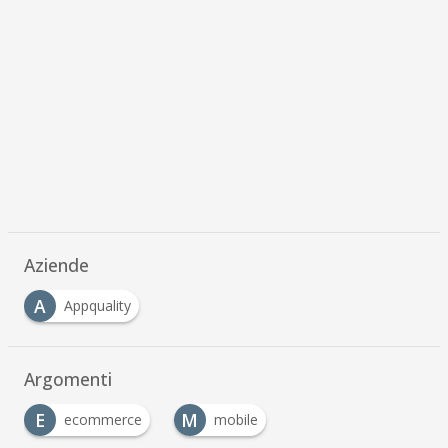
Aziende
A
Appquality
Argomenti
E
M
ecommerce
mobile