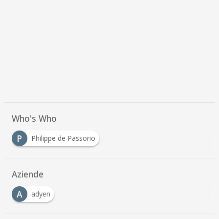
Who's Who
P
Philippe de Passorio
Aziende
A
adyen