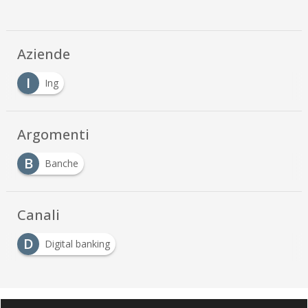
Aziende
I
Ing
Argomenti
B
Banche
Canali
D
Digital banking