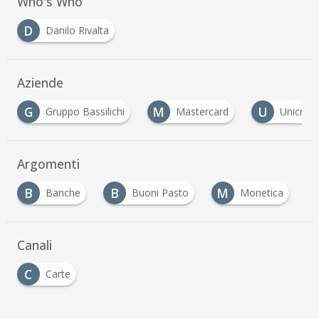
Who's Who
D
Danilo Rivalta
Aziende
G
M
U
Gruppo Bassilichi
Mastercard
Unicredit
Argomenti
B
B
M
P
Banche
Buoni Pasto
Monetica
Canali
C
Carte