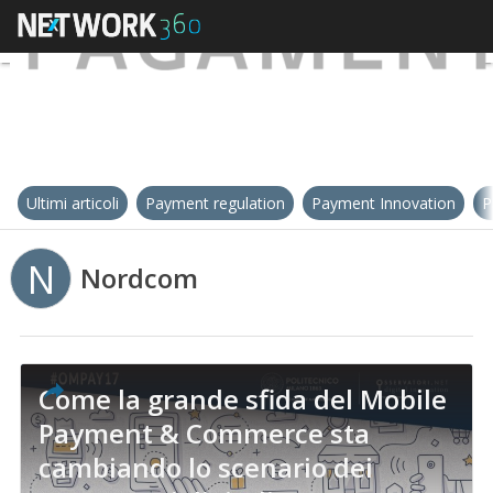
Ultimi articoli
Payment regulation
Payment Innovation
P
N
Nordcom
Come la grande sfida del Mobile
Payment & Commerce sta
cambiando lo scenario dei