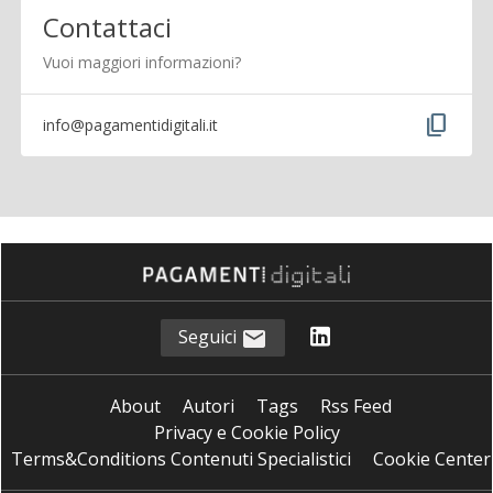
Contattaci
Vuoi maggiori informazioni?
content_copy
info@pagamentidigitali.it
Seguici
About
Autori
Tags
Rss Feed
Privacy e Cookie Policy
Terms&Conditions Contenuti Specialistici
Cookie Center