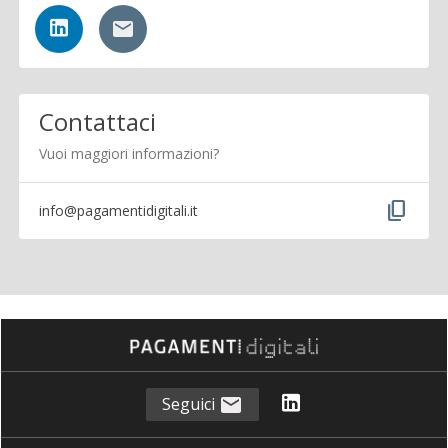
Contattaci
Vuoi maggiori informazioni?
content_copy
info@pagamentidigitali.it
Seguici