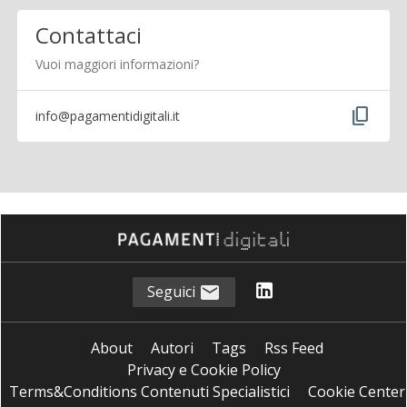
Contattaci
Vuoi maggiori informazioni?
content_copy
info@pagamentidigitali.it
Seguici
About
Autori
Tags
Rss Feed
Privacy e Cookie Policy
Terms&Conditions Contenuti Specialistici
Cookie Center