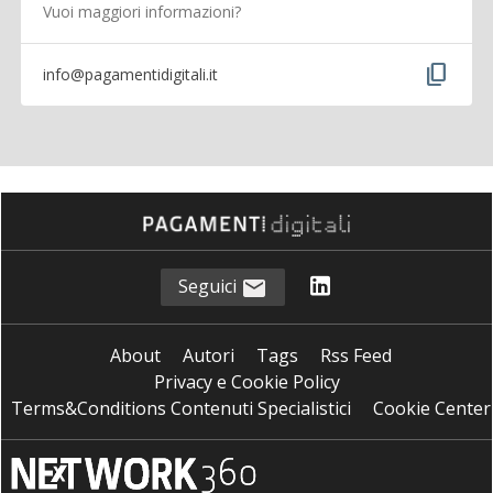
Vuoi maggiori informazioni?
content_copy
info@pagamentidigitali.it
Seguici
About
Autori
Tags
Rss Feed
Privacy e Cookie Policy
Terms&Conditions Contenuti Specialistici
Cookie Center