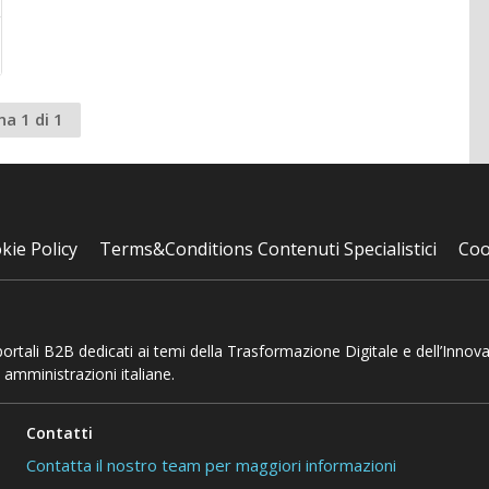
na 1 di 1
kie Policy
Terms&Conditions Contenuti Specialistici
Coo
 portali B2B dedicati ai temi della Trasformazione Digitale e dell’Innov
 amministrazioni italiane.
Contatti
Contatta il nostro team per maggiori informazioni