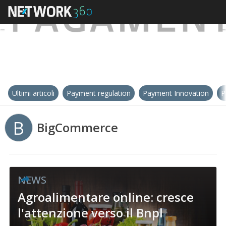
Ultimi articoli
Payment regulation
Payment Innovation
P
B
BigCommerce
NEWS
Agroalimentare online: cresce
l'attenzione verso il Bnpl