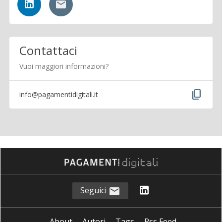
Contattaci
Vuoi maggiori informazioni?
content_copy
info@pagamentidigitali.it
Seguici
About
Autori
Tags
Rss Feed