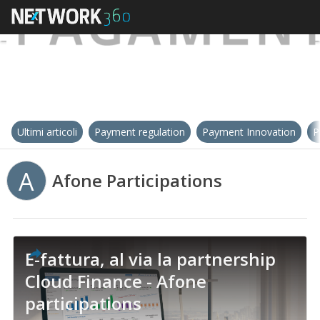
Ultimi articoli
Payment regulation
Payment Innovation
P
A
Afone Participations
E-fattura, al via la partnership
Cloud Finance - Afone
participations