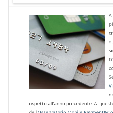
A
pi
c
da
si
tr
co
S
V
n
rispetto all’anno precedente
. A quest
dell’
Osservatorio Mobile Payment&Com