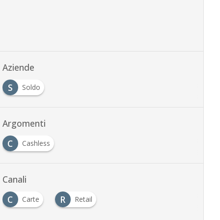
Aziende
S
Soldo
Argomenti
C
Cashless
Canali
C
R
Carte
Retail