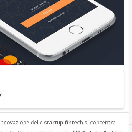
C
i
’innovazione delle
startup
fintech
si concentra