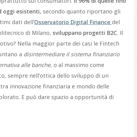
oprattutto sui consumatori.
Il 96% di quelle fino
 oggi esistenti,
secondo quanto riportano gli
timi dati dell’
Osservatorio Digital Finance
del
litecnico di Milano,
sviluppano progetti B2C
. Il
tivo? Nella maggior parte dei casi le Fintech
untano a
disintermediare il sistema finanziario
ernativa alle banche
, o al massimo come
ito, sempre nell’ottica dello sviluppo di un
 tra innovazione finanziaria e mondo delle
lorato. E può dare spazio a opportunità di