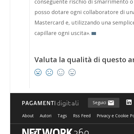
conseguente rischio di smarrimento o f
posso dotare ogni collaboratore di u
Mastercard e, utilizzando una semplic
capillare ogni uscita».
Valuta la qualità di questo a
Seguici
About
Autori
Tags
Rss Feed
Privacy e Cookie Po