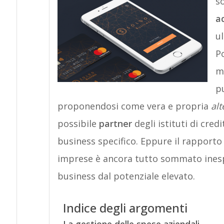
s
ad
ul
Po
mo
p
proponendosi come vera e propria
alt
possibile
partner
degli istituti di cred
business specifico. Eppure il rapporto
imprese è ancora tutto sommato inesp
business dal potenziale elevato.
Indice degli argomenti