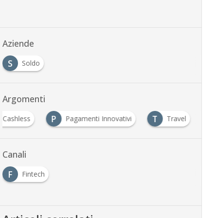
Aziende
S
Soldo
Argomenti
P
T
Cashless
Pagamenti Innovativi
Travel
Canali
F
Fintech