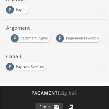
P
Paypal
Argomenti
P
P
ne
pagamenti digitali
Pagamenti Innovativi
Canali
P
Payment Services
Seguici