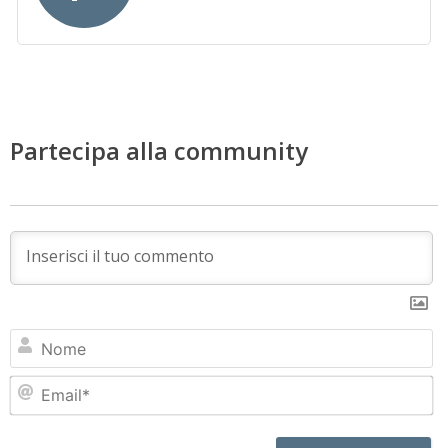
Partecipa alla community
N
Em