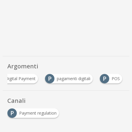
Argomenti
D
P
P
Digital Payment
pagamenti digitali
POS
Canali
P
Payment regulation