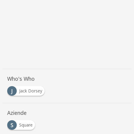
Who's Who
J
Jack Dorsey
Aziende
S
Square