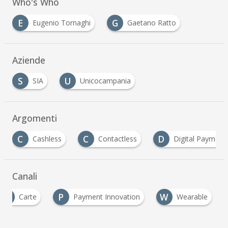
Who's Who
E
G
Eugenio Tornaghi
Gaetano Ratto
…
Aziende
S
U
SIA
Unicocampania
…
Argomenti
C
C
D
Cashless
Contactless
Digital Payment
Canali
C
P
W
Carte
Payment Innovation
Wearable
…