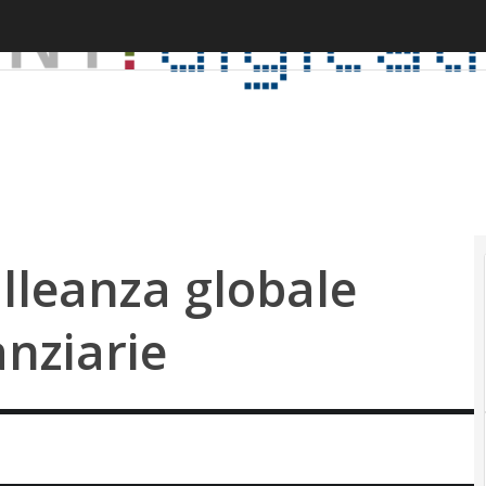
alleanza globale
anziarie