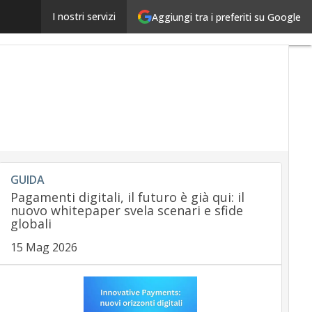
Sis ID ed Eftsure, alleanza globale contro le frodi fin
I nostri servizi
Aggiungi tra i preferiti su Google
GUIDA
Pagamenti digitali, il futuro è già qui: il
nuovo whitepaper svela scenari e sfide
globali
15 Mag 2026