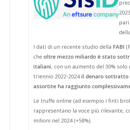
prec
2023
pari
dell
I dati di un recente studio della
FABI
(F
che
oltre mezzo miliardo è stato sottrat
italiani
, con un aumento del 30% solo n
triennio 2022-2024
il denaro sottratto
assortite ha raggiunto complessivame
Le truffe online (ad esempio i finti b
rappresentano la voce più rilevante, c
milioni nel 2024 (+58%).