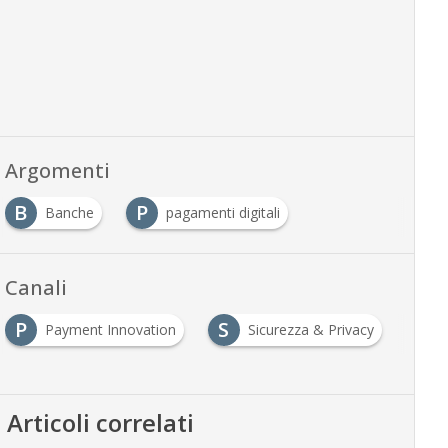
Argomenti
B
P
Banche
pagamenti digitali
Canali
P
S
Payment Innovation
Sicurezza & Privacy
Articoli correlati