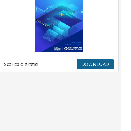
Scaricalo gratis!
DOWNLOAD