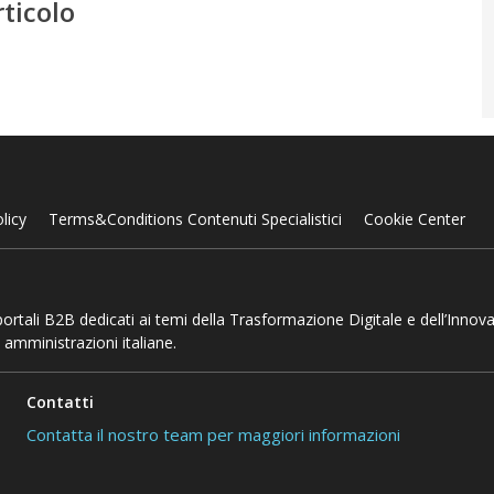
rticolo
licy
Terms&Conditions Contenuti Specialistici
Cookie Center
 portali B2B dedicati ai temi della Trasformazione Digitale e dell’Innov
 amministrazioni italiane.
Contatti
Contatta il nostro team per maggiori informazioni