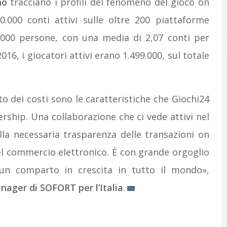
no
tracciano i profili del fenomeno del gioco on
0.000 conti attivi sulle oltre 200 piattaforme
80.000 persone, con una media di 2,07 conti per
2016, i giocatori attivi erano 1.499.000, sul totale
o dei costi sono le caratteristiche che Giochi24
rship. Una collaborazione che ci vede attivi nel
lla necessaria trasparenza delle transazioni on
del commercio elettronico. È con grande orgoglio
 un comparto in crescita in tutto il mondo»,
nager di SOFORT per l’Italia
.