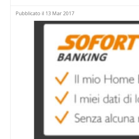
Pubblicato il 13 Mar 2017