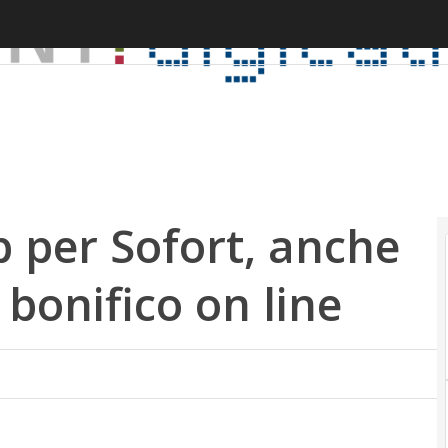
 per Sofort, anche
 bonifico on line