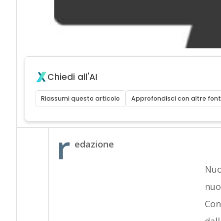
Chiedi all'AI
Riassumi questo articolo
Approfondisci con altre font
r
edazione
Nu
nuo
Con