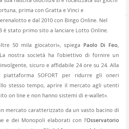
a sua nascita Giochi24 si è focalizzata sui giochi
fortuna, prima con Gratta e Vinci e
erenalotto e dal 2010 con Bingo Online. Nel
3 è stato primo sito a lanciare Lotto Online.
ltre 50 mila giocatori», spiega
Paolo Di Feo,
«La nostra società ha l’obiettivo di fornire un
involgente, sicuro e affidabile 24 ore su 24. Alla
lla piattaforma SOFORT per ridurre gli oneri
 allo stesso tempo, aprire il mercato agli utenti
ito on line e non hanno sistemi di e-wallet».
 un mercato caratterizzato da un vasto bacino di
ane e dei Monopoli elaborati con l’
Osservatorio