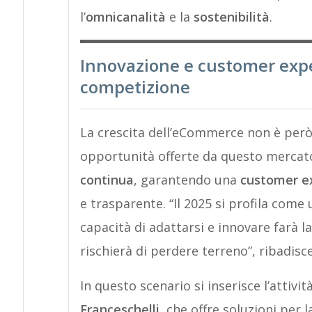
l’
omnicanalità
e la
sostenibilità
.
Innovazione e customer expe
competizione
La crescita dell’eCommerce non è però p
opportunità offerte da questo mercat
continua
, garantendo una
customer ex
e trasparente. “Il 2025 si profila come
capacità di adattarsi e innovare farà la
rischierà di perdere terreno”, ribadisce
In questo scenario si inserisce l’attivit
Franceschelli
, che offre soluzioni per 