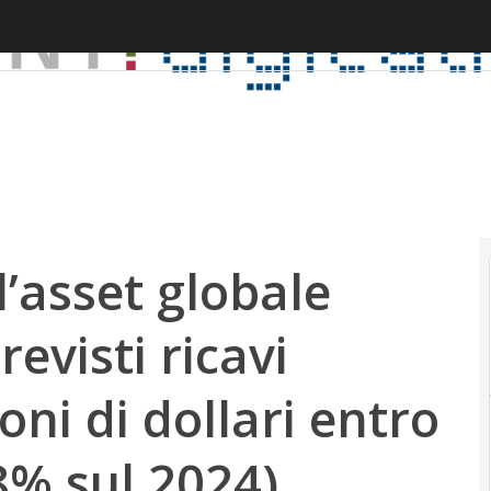
’asset globale
evisti ricavi
ioni di dollari entro
+8% sul 2024)