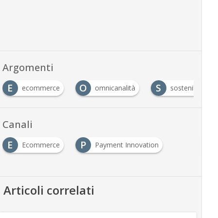
Argomenti
E
O
S
ecommerce
omnicanalità
sostenibilità
Canali
E
P
Ecommerce
Payment Innovation
Articoli correlati