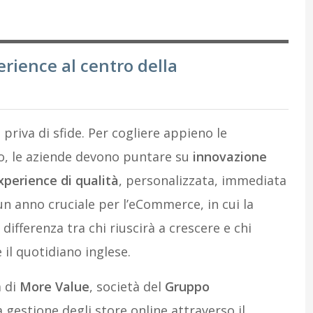
rience al centro della
riva di sfide. Per cogliere appieno le
o, le aziende devono puntare su
innovazione
perience di qualità
, personalizzata, immediata
 un anno cruciale per l’eCommerce, in cui la
 differenza tra chi riuscirà a crescere e chi
 il quotidiano inglese.
à di
More Value
, società del
Gruppo
la gestione degli store online attraverso il