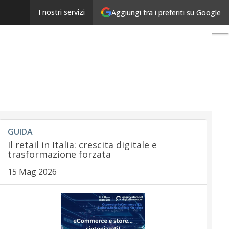
Mercati, boom dell’asset globale dell’eCommerce: previs
I nostri servizi
Aggiungi tra i preferiti su Google
GUIDA
Il retail in Italia: crescita digitale e
trasformazione forzata
15 Mag 2026