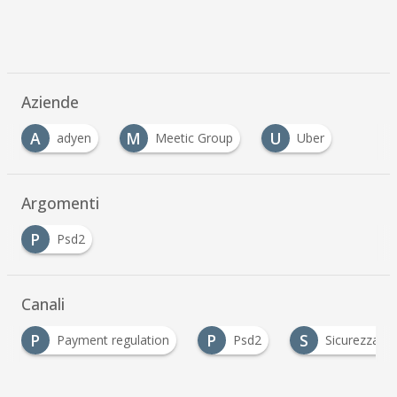
Aziende
A
M
U
adyen
Meetic Group
Uber
…
Argomenti
P
Psd2
Canali
P
P
S
Payment regulation
Psd2
Sicurezza & 