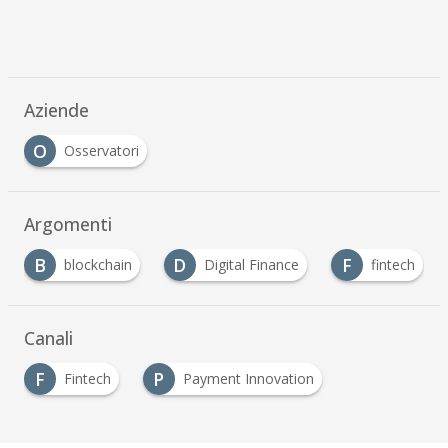
Aziende
O
Osservatori
Argomenti
B
D
F
blockchain
Digital Finance
fintech
Canali
F
P
Fintech
Payment Innovation
…