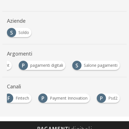
Aziende
S
Soldo
Argomenti
P
S
yment
pagamenti digitali
Salone pagamenti
Canali
F
P
P
Fintech
Payment Innovation
Psd2