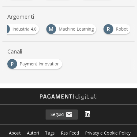
Argomenti
M
R
U
Machine Learning
Robot
User Experie
Canali
P
Payment Innovation
Seguici
About
Autori
Tags
Rss Feed
Privacy e Cookie Policy