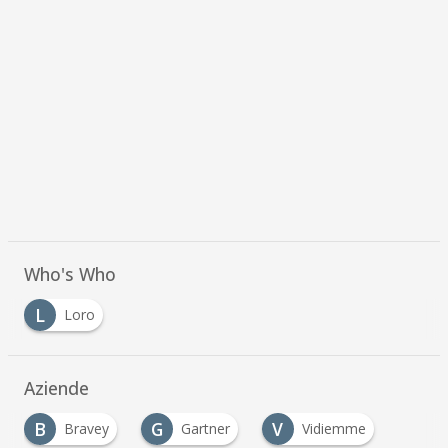
Who's Who
L
Loro
Aziende
B
G
V
Bravey
Gartner
Vidiemme