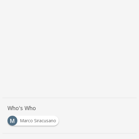
Who's Who
M
Marco Siracusano