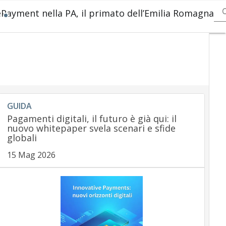
ePayment nella PA, il primato dell’Emilia Romagna
Ult
arti
Pa
reg
Pa
Inn
Pa
Ser
Ec
GUIDA
Car
Pagamenti digitali, il futuro è già qui: il
Mob
nuovo whitepaper svela scenari e sfide
Ap
globali
15 Mag 2026