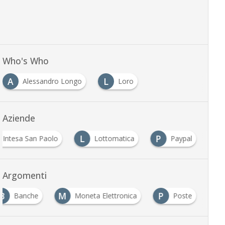
Who's Who
A
L
Alessandro Longo
Loro
Aziende
L
P
Intesa San Paolo
Lottomatica
Paypal
Argomenti
B
M
P
Banche
Moneta Elettronica
Poste