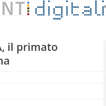
, il primato
na