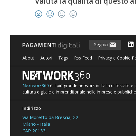
Valuta la qualità di questo a
Seguici
About
Autori
Tags
Rss Feed
Privacy e Cookie Po
Nextwork360
è il più grande network in Italia di testate e
cultura digitale e imprenditoriale nelle imprese e pubbliche
Indirizzo
Via Moretto da Brescia, 22
Milano - Italia
CAP 20133