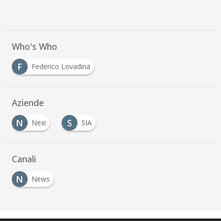
Who's Who
F
Federico Lovadina
Aziende
N
S
Nexi
SIA
Canali
N
News