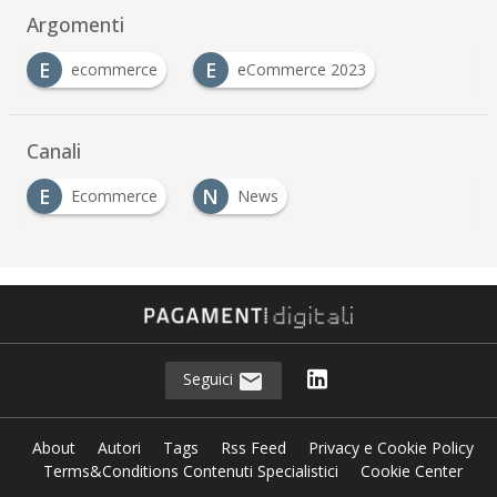
Argomenti
E
E
ecommerce
eCommerce 2023
Canali
E
N
Ecommerce
News
Seguici
About
Autori
Tags
Rss Feed
Privacy e Cookie Policy
Terms&Conditions Contenuti Specialistici
Cookie Center