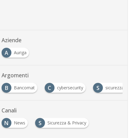
Aziende
A
Auriga
Argomenti
B
C
S
Bancomat
cybersecurity
sicurezza
Canali
N
S
News
Sicurezza & Privacy