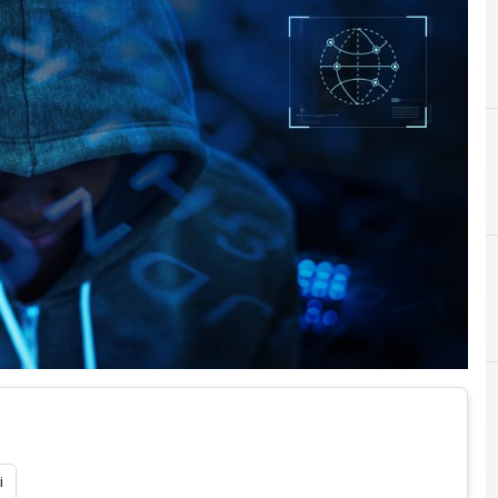
A
Atm
i