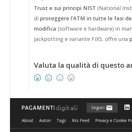
Trust e sui principi NIST
(National Inst
di
proteggere l’ATM in tutte le fasi del
modifica
(software e hardware) in mani
Jackpotting e variante FiXS, offre una
Valuta la qualità di questo a
Seguici
About
Autori
Tags
Rss Feed
Privacy e Cookie Po