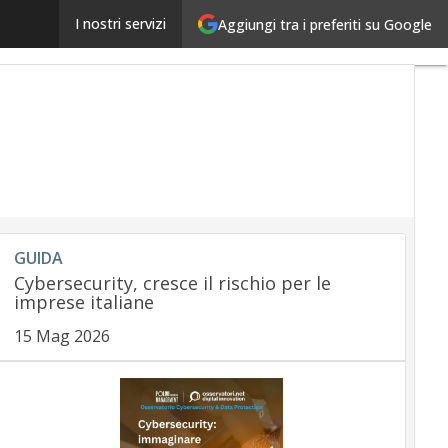
ATM Jackpotting: la cyber minaccia al sistema banca
I nostri servizi
Aggiungi tra i preferiti su Google
GUIDA
Cybersecurity, cresce il rischio per le
imprese italiane
15 Mag 2026