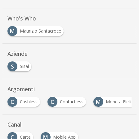
Who's Who
M
Maurizio Santacroce
Aziende
S
Sisal
Argomenti
C
C
M
Cashless
Contactless
Moneta Elettron
Canali
C
M
Carte
Mobile App