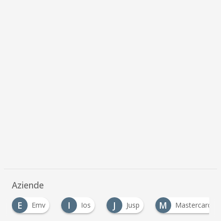
Aziende
E
I
J
M
Emv
Ios
Jusp
Mastercard