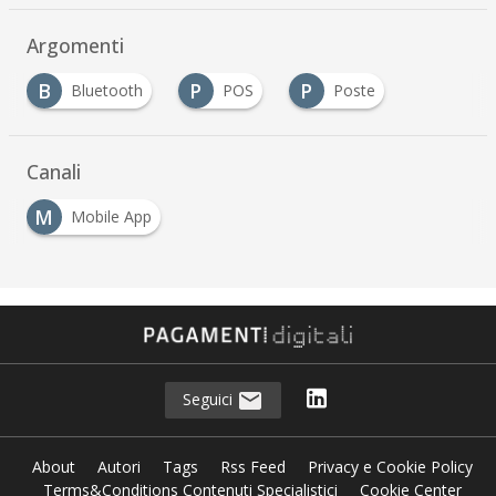
Argomenti
B
P
P
Bluetooth
POS
Poste
Canali
M
Mobile App
Seguici
About
Autori
Tags
Rss Feed
Privacy e Cookie Policy
Terms&Conditions Contenuti Specialistici
Cookie Center